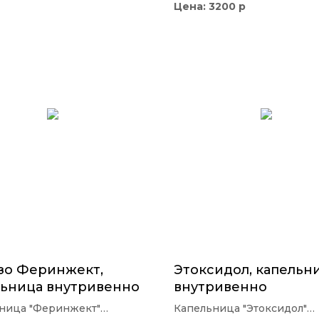
Цена: 3200 р
зо Феринжект,
Этоксидол, капельн
льница внутривенно
внутривенно
ница "Феринжект"
Капельница "Этоксидол"