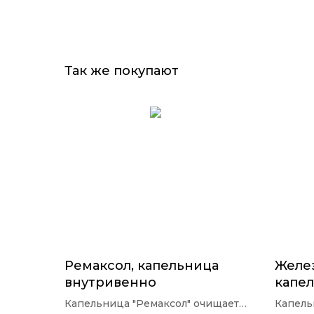
Так же покупают
Ремаксол, капельница
Желе
внутривенно
капе
Капельница "Ремаксол" очищает
Капель