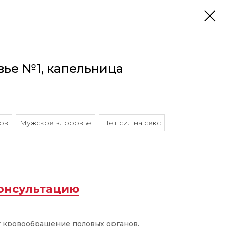
ье №1, капельница
ов
Мужское здоровье
Нет сил на секс
консультацию
т кровообращение половых органов,